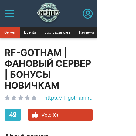
Server
Events
Job vacancies
Reviews
RF-GOTHAM |
ФАНОВЫЙ СЕРВЕР
| БОНУСЫ
НОВИЧКАМ
https://rf-gotham.ru
49
Vote (0)