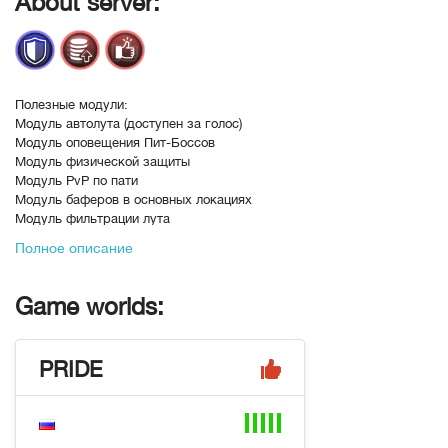
About server:
Полезные модули:
Модуль автолута (доступен за голос)
Модуль оповещения Пит-Боссов
Модуль физической защиты
Модуль PvP по пати
Модуль баферов в основных локациях
Модуль фильтрации лута
Модуль очков гильдии
Полное описание
Модуль ежедневных наград
Модуль стекования предметов из коробок
Модуль сохранения камней и талик в
Game worlds:
модификаторе
Модуль начисления очков сразу за убийство
В рейтинге с
24-08-2025, 02:48
PRIDE
Переходов
66696