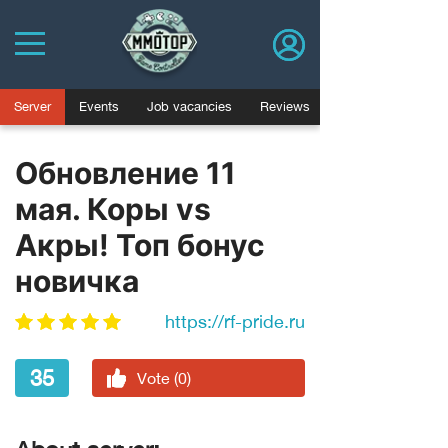
Server
Events
Job vacancies
Reviews
Обновление 11
мая. Коры vs
Акры! Топ бонус
новичка
https://rf-pride.ru
35
Vote (0)