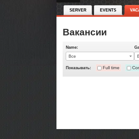
SERVER
EVENTS
VAC
Вакансии
Name:
G
Все
Full time
Con
Показывать: