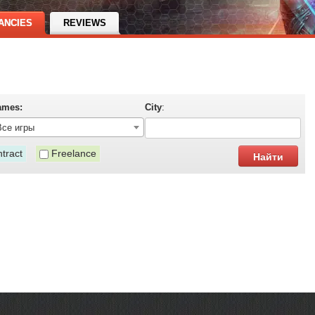
ANCIES
REVIEWS
ames:
City
:
Все игры
tract
Freelance