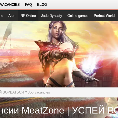
 VACANCIES
FAQ
BLOG
ne
Aion
RF Online
Jade Dynasty
Online games
Perfect World
ЕЙ ВОРВАТЬСЯ
// Job vacancies