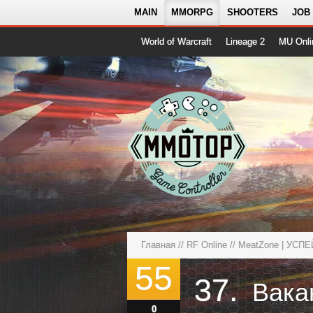
MAIN
MMORPG
SHOOTERS
JOB
World of Warcraft
Lineage 2
MU Onli
Главная
//
RF Online
//
MeatZone | УСП
55
37.
0