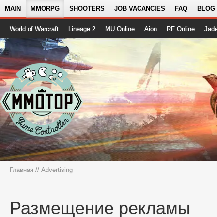
MAIN
MMORPG
SHOOTERS
JOB VACANCIES
FAQ
BLOG
World of Warcraft
Lineage 2
MU Online
Aion
RF Online
Jad
Главная
// Advertising
Размещение рекламы