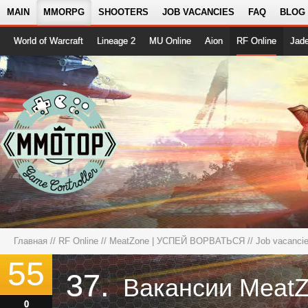
MAIN
MMORPG
SHOOTERS
JOB VACANCIES
FAQ
BLOG
World of Warcraft
Lineage 2
MU Online
Aion
RF Online
Jad
Главная
//
RF Online
//
MeatZone | УСПЕЙ ВОРВАТЬСЯ
// Job vacanci
55
37.
0