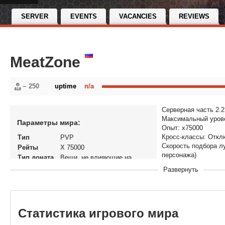
SERVER
EVENTS
VACANCIES
REVIEWS
MeatZone
~ 250
uptime
n/a
Серверная часть 2.2
Максимальный урове
Параметры мира:
Опыт: х75000
Кросс-классы: Отк
Тип
PVP
Скорость подбора лу
Рейты
X 75000
персонажа)
Тип доната
Вещи, не влияющие на
AutoLoot при созда
экономику
Развернуть
Распечатка отсутст
Статус
Открытый
Почта отключена
В рейтинге с
01-07-2022, 11:48
Специалистам досту
Перенос
Нет
Отображение шанса 
кланов
NPCBuffer у MeatZo
Статистика игрового мира
Теги
rf online, rf, RFO, RF 2.2.3,
Серверные квесты, 
meatzone