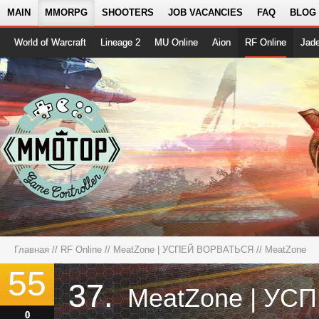
MAIN
MMORPG
SHOOTERS
JOB VACANCIES
FAQ
BLOG
World of Warcraft
Lineage 2
MU Online
Aion
RF Online
Jad
Главная
//
RF Online
//
MeatZone | УСПЕЙ ВОРВАТЬСЯ
// MeatZone
55
37.
0